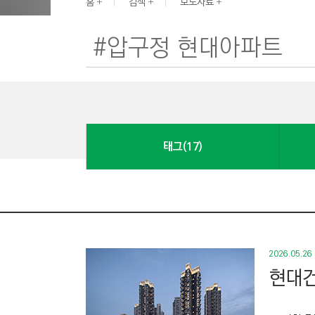
G
홈
검색
보도자료
I
N
E
E
R
I
N
태그(17)
G
&
C
O
N
S
2026.05.26
T
현대건
R
U