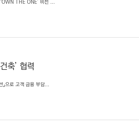
WN THE ONE’ 비전 ...
재건축’ 협력
션』으로 고객 금융 부담...