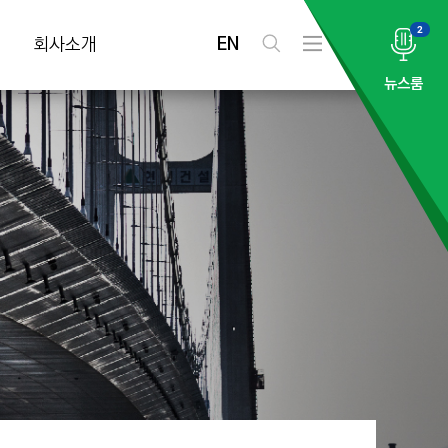
2
EN
회사소개
검
전
색
체
뉴스룸
메
뉴