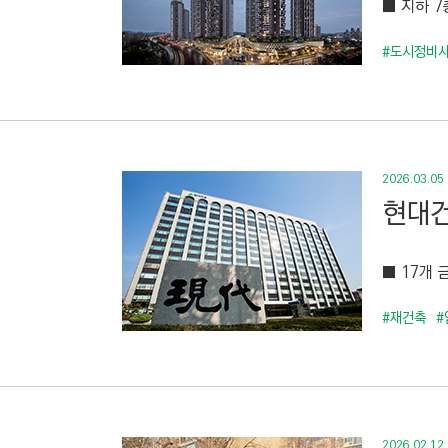
■ 지하 7
C
T
#도시정비사
I
O
N
)
2026.03.05
현대건
■ 17개 
#재건축
#
2026.02.12