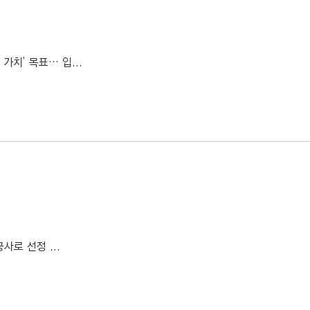
가치’ 목표… 입...
로 선정 ...