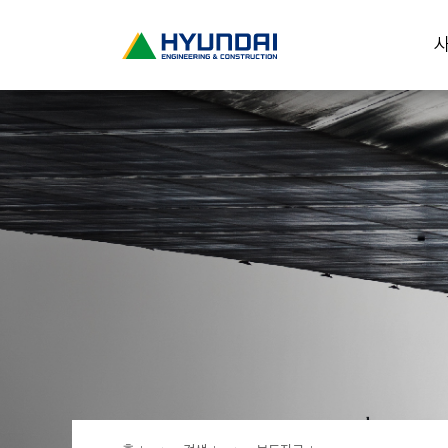
현
사
대
건
설
(
H
Y
U
N
D
A
I
:
E
N