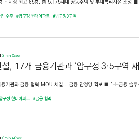
층 ~ 지상 최고 65층, 총 5,175세대 공동주택 및 부대복리시설 조성 ■ ‘O
업 수주
#압구정 현대아파트
#압구정3구역
2min 0sec
설, 17개 금융기관과 ‘압구정 3·5구역 
금융기관과 금융 협력 MOU 체결... 금융 안정망 확보 ■ 『H-금융 솔루
압구정 현대아파트
#금융 협력
0min 40sec