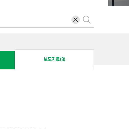
삭
검
제
색
보도자료(8)