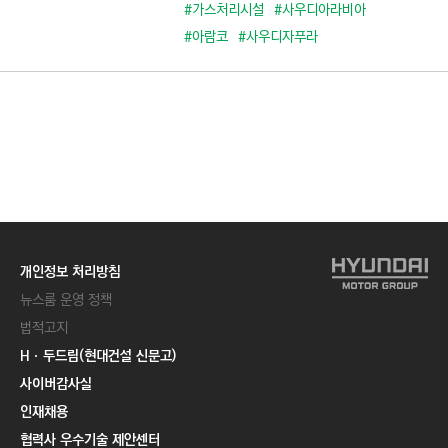
C
#가스처리시설
#사우디아라비아
T
#아람코
#사우디자푸라
I
O
N
)
개인정보 처리방침
뉴스룸 운영 정책
법적고지
Hㆍ두드림(현대건설 신문고)
사이버감사실
인재채용
협력사 우수기술 제안센터