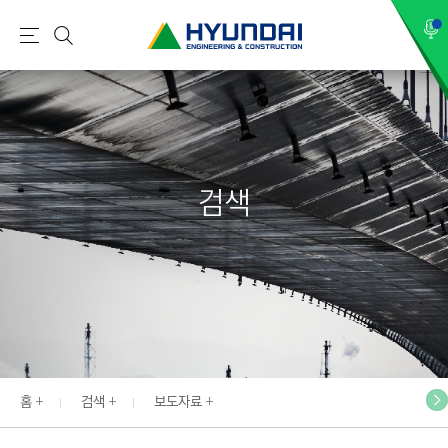
현
메
검
대
뉴
색
건
설
(
H
검색
Y
U
N
D
A
I
:
E
홈
검색
보도자료
N
G