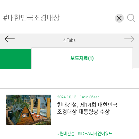
I
N
삭
검
E
제
색
E
R
4 Tabs
I
N
보도자료(1)
G
&
C
O
N
2024.10.13
1min 36sec
현대건설, 제14회 대한민국
S
조경대상 대통령상 수상
T
R
U
#현대건설
#IDEA디자인어워드