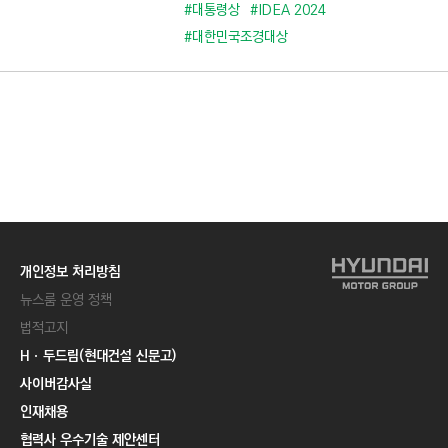
C
#대통령상
#IDEA 2024
T
#대한민국조경대상
I
O
N
)
개인정보 처리방침
뉴스룸 운영 정책
법적고지
Hㆍ두드림(현대건설 신문고)
사이버감사실
인재채용
협력사 우수기술 제안센터