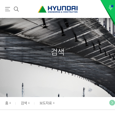
현
메
검
대
뉴
색
건
설
(
H
검색
Y
U
N
D
A
I
:
E
홈
검색
보도자료
N
G