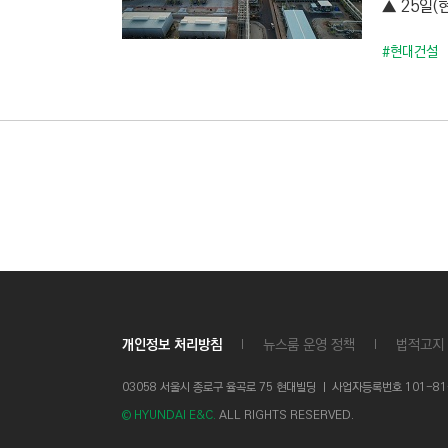
▲ 25일(
C
T
#현대건설
I
O
N
)
개인정보 처리방침
뉴스룸 운영 정책
법적고지
03058 서울시 종로구 율곡로 75 현대빌딩 ㅣ
사업자등록번호 101-81-1
© HYUNDAI E&C.
ALL RIGHTS RESERVED.