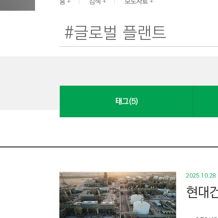
G
홈
검색
보도자료
I
N
E
E
R
I
N
태그(5)
G
&
C
O
N
S
2025.10.28
T
현대건
R
U