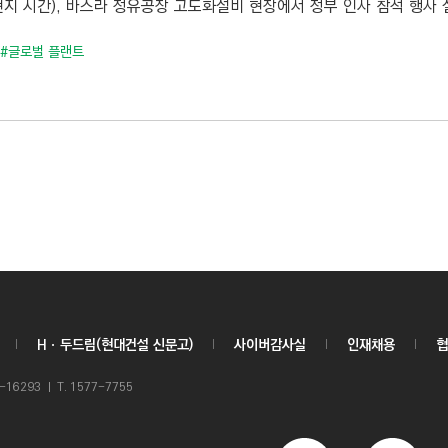
현지 시간), 바스라 정유공장 고도화설비 현장에서 정부 인사 참석 행사 실
#글로벌 플랜트
Hㆍ두드림(현대건설 신문고)
사이버감사실
인재채용
협
6293 ㅣ T. 1577-7755