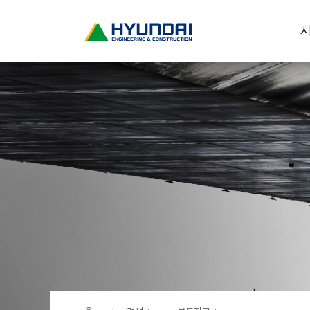
현
사
대
건
설
(
H
Y
U
N
D
A
I
:
E
N