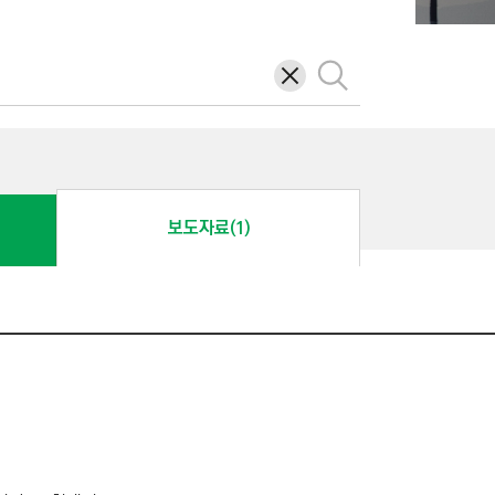
삭
검
제
색
보도자료(1)