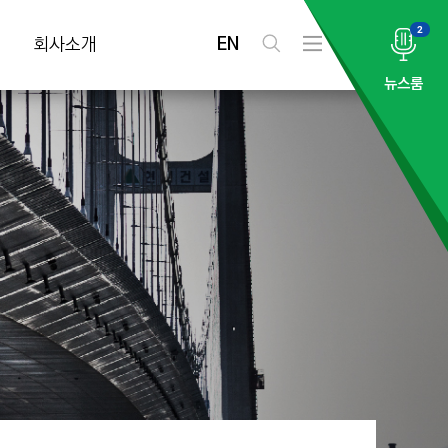
2
EN
회사소개
검
전
색
체
뉴스룸
메
뉴