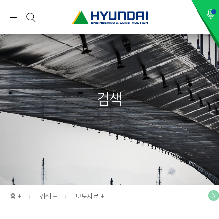
현
메
검
대
뉴
색
건
설
(
H
검색
Y
U
N
D
A
I
:
E
홈
검색
보도자료
N
G