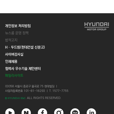
C
T
I
O
개인정보 처리방침
N
뉴스룸 운영 정책
)
법적고지
Hㆍ두드림(현대건설 신문고)
사이버감사실
인재채용
협력사 우수기술 제안센터
패밀리사이트
03058 서울시 종로구 율곡로 75 현대빌딩 ㅣ
사업자등록번호 101-81-16293 ㅣ T. 1577-7755
ALL RIGHTS RESERVED.
© HYUNDAI E&C.