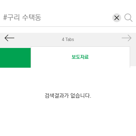
I
N
삭
검
E
제
색
E
R
4 Tabs
I
N
보도자료
G
&
C
O
N
검색결과가 없습니다.
S
T
R
U