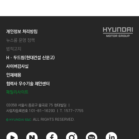
C
T
I
O
개인정보 처리방침
N
뉴스룸 운영 정책
)
법적고지
Hㆍ두드림(현대건설 신문고)
사이버감사실
인재채용
협력사 우수기술 제안센터
패밀리사이트
03058 서울시 종로구 율곡로 75 현대빌딩 ㅣ
사업자등록번호 101-81-16293 ㅣ T. 1577-7755
ALL RIGHTS RESERVED.
© HYUNDAI E&C.