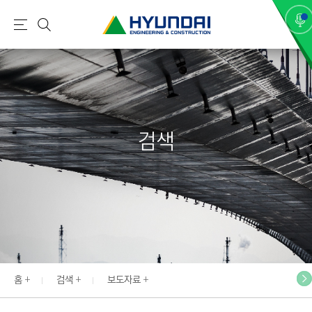
현
메
검
대
뉴
색
건
설
(
H
검색
Y
U
N
D
A
I
:
E
홈
검색
보도자료
N
G