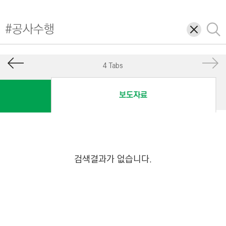
I
N
삭
검
E
제
색
E
R
4 Tabs
I
N
보도자료
G
&
C
O
N
검색결과가 없습니다.
S
T
R
U