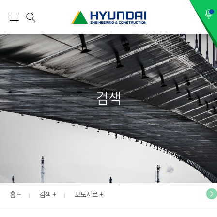
현
메
검
대
뉴
색
건
설
(
H
검색
Y
U
N
D
A
I
:
E
홈
검색
보도자료
N
G