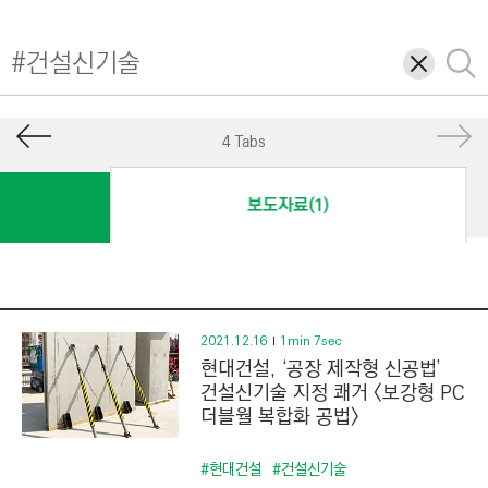
I
N
삭
검
E
제
색
E
R
4 Tabs
I
N
보도자료(1)
G
&
C
O
N
2021.12.16
1min 7sec
현대건설, ‘공장 제작형 신공법’
S
건설신기술 지정 쾌거 <보강형 PC
T
더블월 복합화 공법>
R
U
#현대건설
#건설신기술