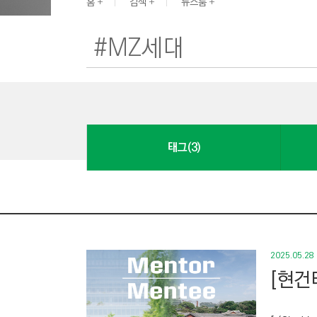
G
홈
검색
뉴스룸
I
N
E
E
R
I
N
태그(3)
G
&
C
O
N
S
2025.05.28
T
[현건
R
U