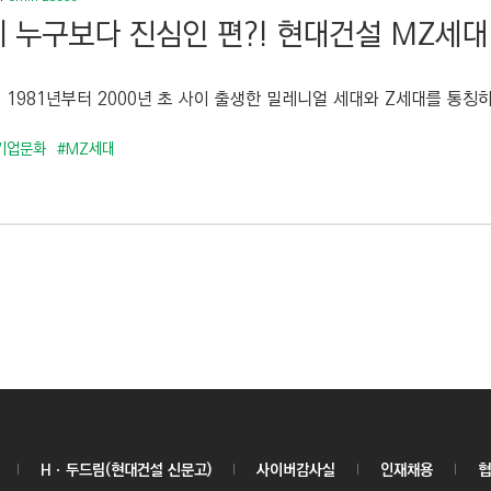
 누구보다 진심인 편?! 현대건설 MZ세대
 1981년부터 2000년 초 사이 출생한 밀레니얼 세대와 Z세대를 통칭하
기업문화
#MZ세대
Hㆍ두드림(현대건설 신문고)
사이버감사실
인재채용
협