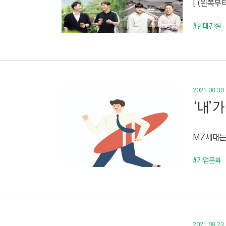
[ (왼쪽
C
T
#현대건설
I
O
N
)
2021.08.30
‘내’
MZ세대는
#기업문화
2021.08.23