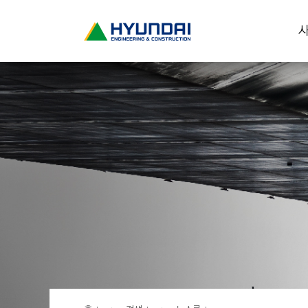
현
사
대
건
설
(
H
Y
U
N
D
A
I
:
E
N