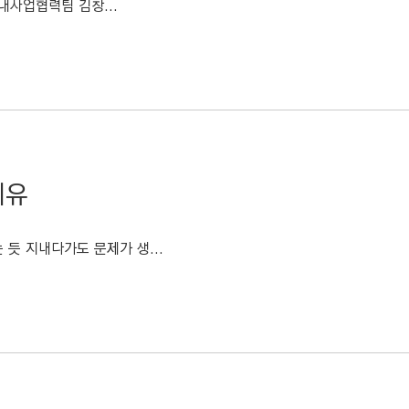
내사업협력팀 김창...
이유
듯 지내다가도 문제가 생...