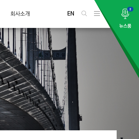
2
EN
회사소개
검
전
색
체
뉴스룸
메
뉴