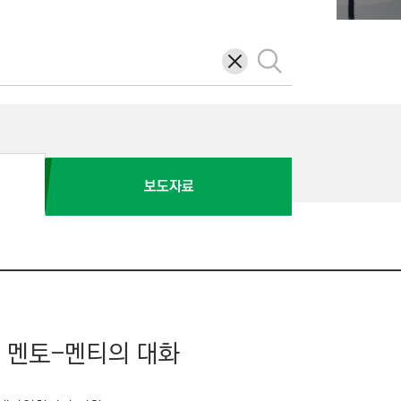
삭
검
제
색
보도자료
인 멘토-멘티의 대화