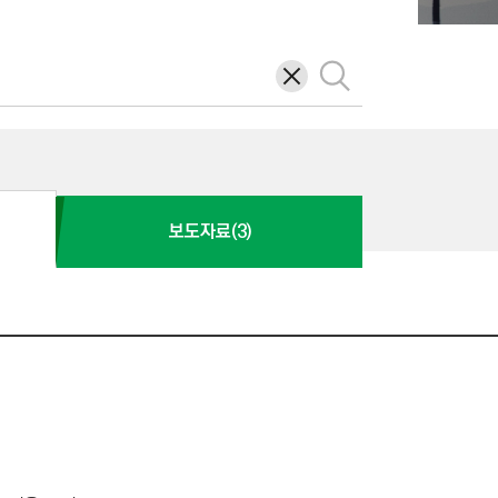
삭
검
제
색
보도자료(3)