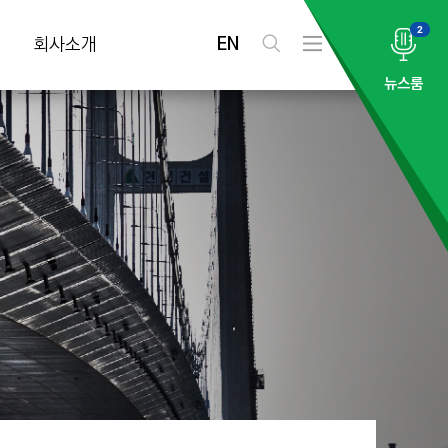
2
EN
회사소개
검
전
색
체
뉴스룸
메
뉴