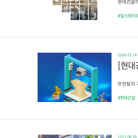
현대건설의 
C
T
#힐스테이트
I
O
N
)
2024.02.14
[현대
프린팅의 
#현대건설
2023.08.28