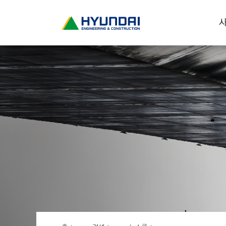
현
사
대
건
설
(
H
Y
U
N
D
A
I
:
E
N