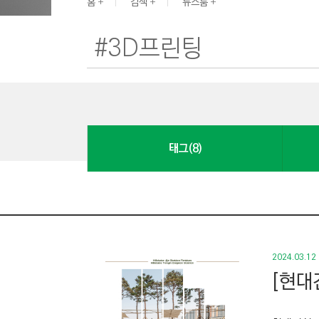
G
홈
검색
뉴스룸
I
N
E
E
R
I
N
태그(8)
G
&
C
O
N
S
2024.03.12
T
[현대
R
U