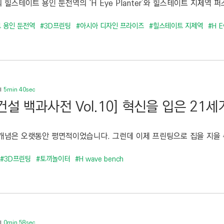
힐스테이트 용인 둔전역의 ‘H Eye Planter’와 힐스테이트 지제역 퍼스
 용인 둔전역
#3D프린팅
#아시아 디자인 프라이즈
#힐스테이트 지제역
#H E
5min 40sec
건설 백과사전 Vol.10] 혁신을 입은 21
개념은 오랫동안 평면적이었습니다. 그런데 이제 프린팅으로 집을 지을 수
#3D프린팅
#토끼놀이터
#H wave bench
0min 58sec