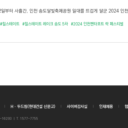
 2일부터 사흘간, 인천 송도달빛축제공원 일대를 뜨겁게 달군 2024 인천
#힐스테이트
#힐스테이트 레이크 송도 5차
#2024 인천펜타포트 락 페스티벌
Hㆍ두드림(현대건설 신문고)
사이버감사실
인재채용
협
6293 ㅣ T. 1577-7755