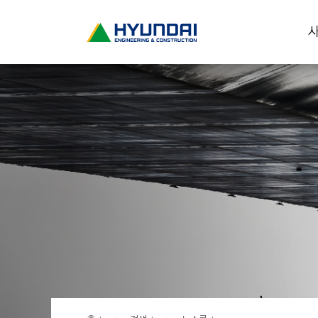
현
사
대
건
설
(
H
Y
U
N
D
A
I
:
E
N