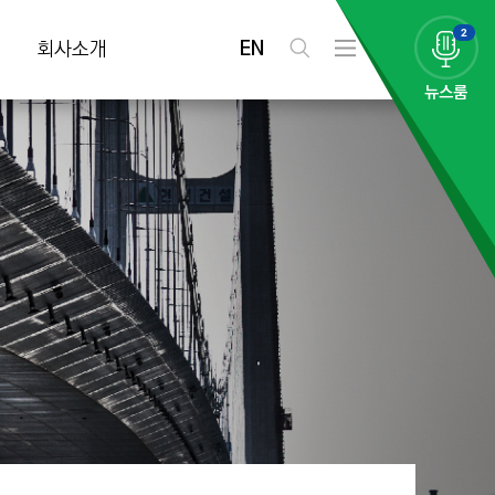
2
EN
회사소개
검
전
색
체
뉴스룸
메
뉴