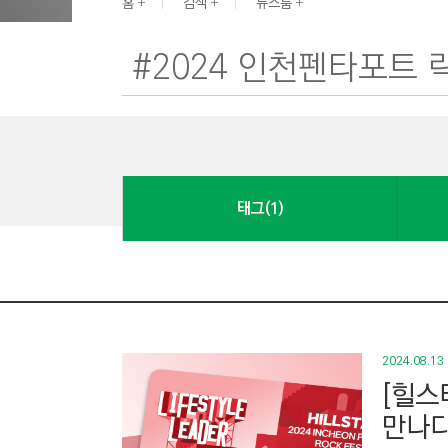
G
홈
검색
뉴스룸
I
N
E
E
R
I
N
태그(1)
G
&
C
O
N
S
2024.08.13
T
[힐스
R
만나
U