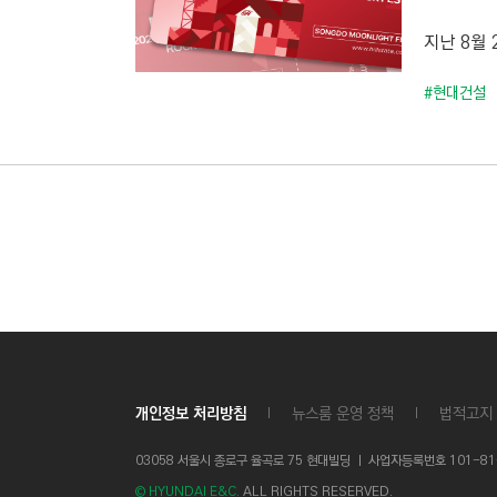
C
T
지난 8월
I
#현대건설
O
N
)
개인정보 처리방침
뉴스룸 운영 정책
법적고지
03058 서울시 종로구 율곡로 75 현대빌딩 ㅣ
사업자등록번호 101-81-1
© HYUNDAI E&C.
ALL RIGHTS RESERVED.