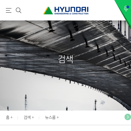
현
메
검
대
뉴
색
건
설
(
H
검색
Y
U
N
D
A
I
:
E
홈
검색
뉴스룸
N
G