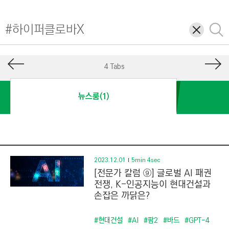
I
N
삭
검
E
제
색
E
R
4 Tabs
I
N
뉴스룸(1)
G
&
C
O
N
2023.12.01
5min 4sec
[전문가 칼럼 ⑨] 글로벌 AI 패권
S
전쟁, K-인공지능이 현대건설과
T
손잡은 까닭은?
R
U
#현대건설
#AI
#팜2
#바드
#GPT-4