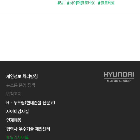
C
#빙
#하이퍼클로바X
#클로바X
T
I
O
N
)
개인정보 처리방침
뉴스룸 운영 정책
법적고지
Hㆍ두드림(현대건설 신문고)
사이버감사실
인재채용
협력사 우수기술 제안센터
패밀리사이트