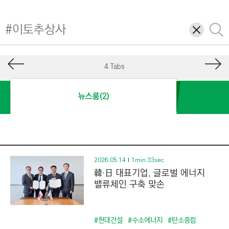
I
N
삭
검
E
제
색
E
R
4 Tabs
I
N
뉴스룸(2)
G
&
C
O
N
2026.05.14
1min 33sec
韓·日 대표기업, 글로벌 에너지
S
밸류체인 구축 맞손
T
R
U
#현대건설
#수소에너지
#탄소중립