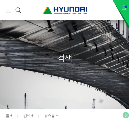
현
메
검
대
뉴
색
건
설
(
H
검색
Y
U
N
D
A
I
:
E
홈
검색
뉴스룸
N
G