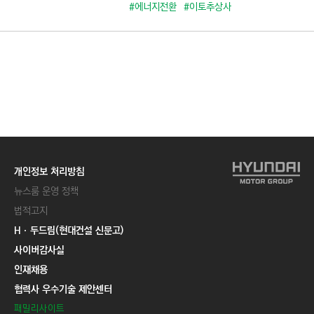
C
#에너지전환
#이토추상사
T
I
O
N
)
개인정보 처리방침
뉴스룸 운영 정책
법적고지
Hㆍ두드림(현대건설 신문고)
사이버감사실
인재채용
협력사 우수기술 제안센터
패밀리사이트