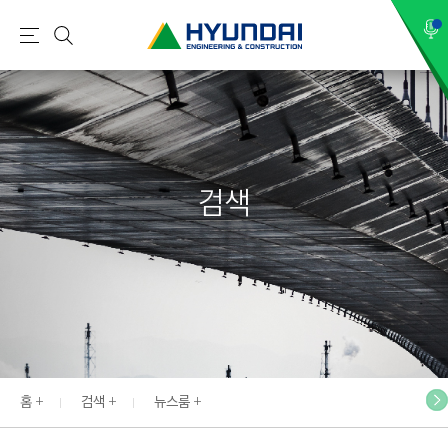
현
메
검
대
뉴
색
건
설
(
H
검색
Y
U
N
D
A
I
:
E
홈
검색
뉴스룸
N
G