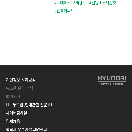
C
#디에이치 포레센트
#일원대우재건축
T
#신축아파트
I
O
N
)
개인정보 처리방침
뉴스룸 운영 정책
법적고지
Hㆍ두드림(현대건설 신문고)
사이버감사실
인재채용
협력사 우수기술 제안센터