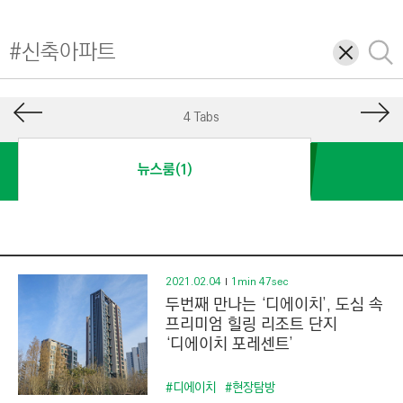
I
N
삭
검
E
제
색
E
R
4 Tabs
I
N
뉴스룸(1)
G
&
C
O
N
2021.02.04
1min 47sec
두번째 만나는 ‘디에이치’, 도심 속
S
프리미엄 힐링 리조트 단지
T
‘디에이치 포레센트’
R
U
#디에이치
#현장탐방