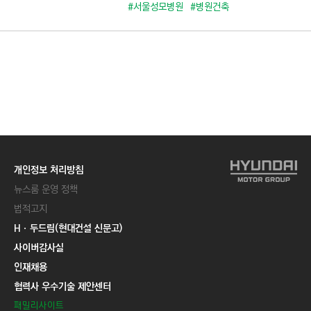
C
#서울성모병원
#병원건축
T
I
O
N
)
개인정보 처리방침
뉴스룸 운영 정책
법적고지
Hㆍ두드림(현대건설 신문고)
사이버감사실
인재채용
협력사 우수기술 제안센터
패밀리사이트