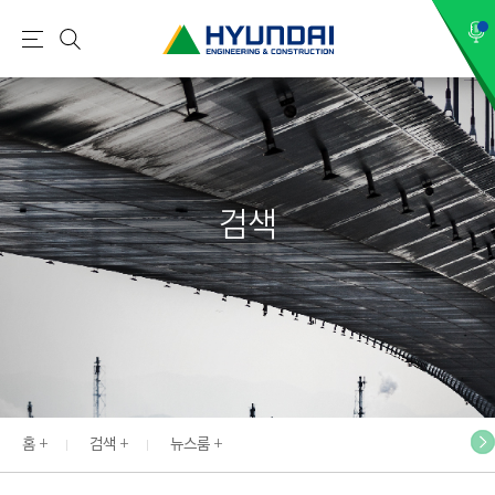
현
메
검
대
뉴
색
건
설
(
H
검색
Y
U
N
D
A
I
:
E
홈
검색
뉴스룸
N
G