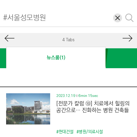
I
N
삭
검
E
제
색
E
R
4 Tabs
I
N
뉴스룸(1)
G
&
C
O
N
2023.12.19
6min 15sec
[전문가 칼럼 ⑩] 치료에서 힐링의
S
공간으로… 진화하는 병원 건축들
T
R
U
#현대건설
#병원/의료시설