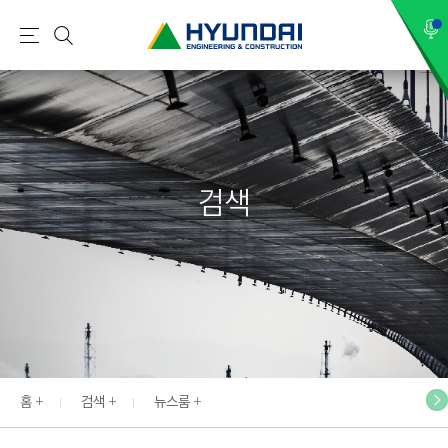
현
메
검
대
뉴
색
건
설
(
H
검색
Y
U
N
D
A
I
:
E
홈
검색
뉴스룸
N
G