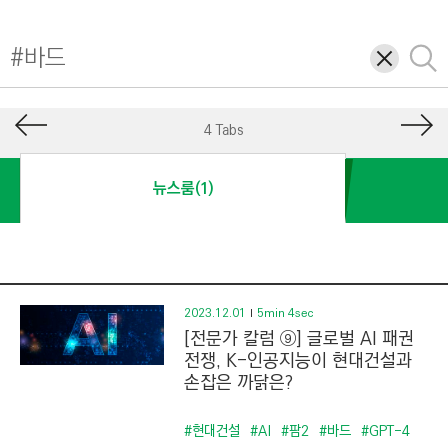
I
N
삭
검
E
제
색
E
R
4 Tabs
I
N
뉴스룸(1)
G
&
C
O
N
2023.12.01
5min 4sec
[전문가 칼럼 ⑨] 글로벌 AI 패권
S
전쟁, K-인공지능이 현대건설과
T
손잡은 까닭은?
R
U
#현대건설
#AI
#팜2
#바드
#GPT-4