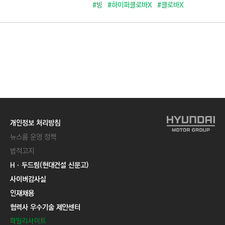
C
#빙
#하이퍼클로바X
#클로바X
T
I
O
N
)
개인정보 처리방침
뉴스룸 운영 정책
법적고지
Hㆍ두드림(현대건설 신문고)
사이버감사실
인재채용
협력사 우수기술 제안센터
패밀리사이트