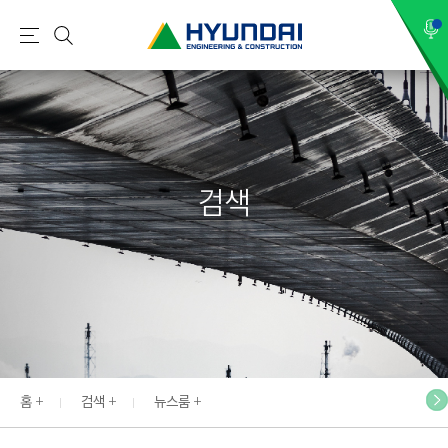
현
메
검
대
뉴
색
건
설
(
H
검색
Y
U
N
D
A
I
:
E
홈
검색
뉴스룸
N
G