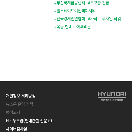
C
#부산국제금융센터
#초고층 건물
T
#힐스테이트이진베이시티
I
#전국경제인연합회
#카타르 루사일 타워
O
#목동 현대 하이페리온
N
)
개인정보 처리방침
뉴스룸 운영 정책
법적고지
Hㆍ두드림(현대건설 신문고)
사이버감사실