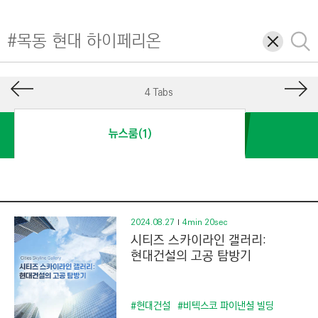
I
N
삭
검
E
제
색
E
R
4 Tabs
I
N
뉴스룸(1)
G
&
C
O
N
2024.08.27
4min 20sec
시티즈 스카이라인 갤러리:
S
현대건설의 고공 탐방기
T
R
U
#현대건설
#비텍스코 파이낸셜 빌딩