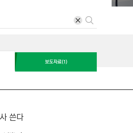
삭
검
제
색
보도자료(1)
사 쓴다