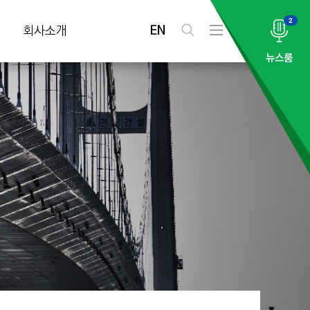
2
EN
회사소개
검
전
색
체
뉴스룸
메
뉴