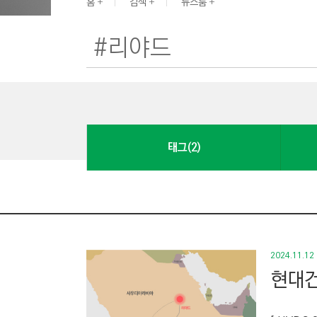
G
홈
검색
뉴스룸
I
N
E
E
R
I
N
태그(2)
G
&
C
O
N
S
2024.11.12
T
현대건
R
U