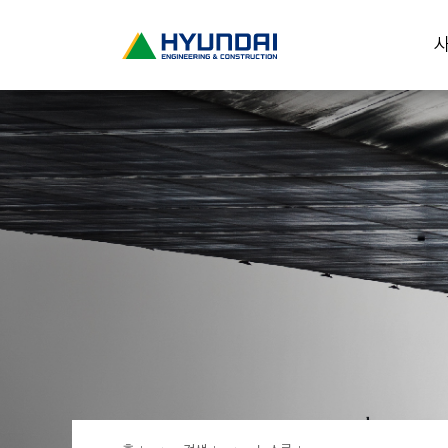
현
사
대
건
설
(
H
Y
U
N
D
A
I
:
E
N