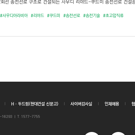
 2회선 송전선로 구조로 건설되는 사우디 리야드-쿠드미 송전선로 건설공사 
#사우디아라비아
#리야드
#쿠드미
#송전선로
#송전기술
#초고압직류
Hㆍ두드림(현대건설 신문고)
사이버감사실
인재채용
협
6293 ㅣ T. 1577-7755