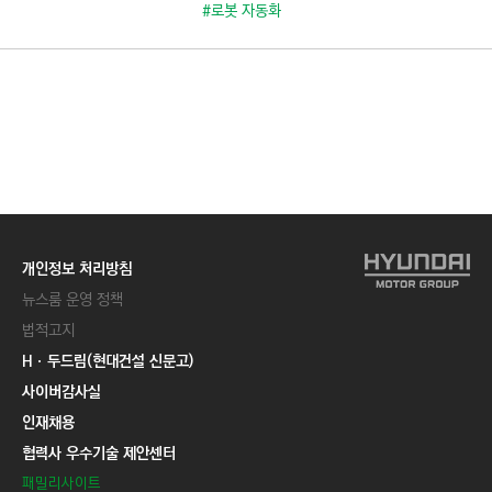
C
#로봇 자동화
T
I
O
N
)
개인정보 처리방침
뉴스룸 운영 정책
법적고지
Hㆍ두드림(현대건설 신문고)
사이버감사실
인재채용
협력사 우수기술 제안센터
패밀리사이트