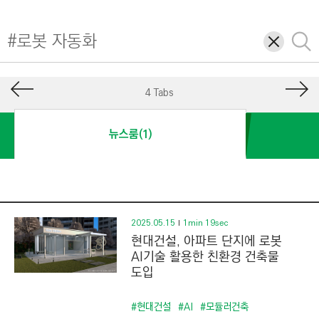
I
N
삭
검
E
제
색
E
R
4 Tabs
I
N
뉴스룸(1)
G
&
C
O
N
2025.05.15
1min 19sec
현대건설, 아파트 단지에 로봇
S
AI기술 활용한 친환경 건축물
T
도입
R
U
#현대건설
#AI
#모듈러건축