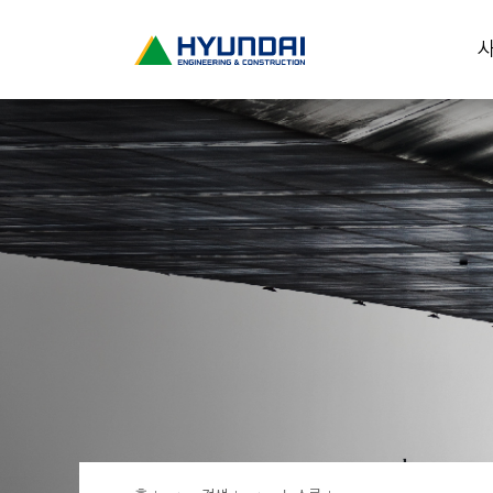
현
사
대
건
설
(
H
Y
U
N
D
A
I
:
E
N