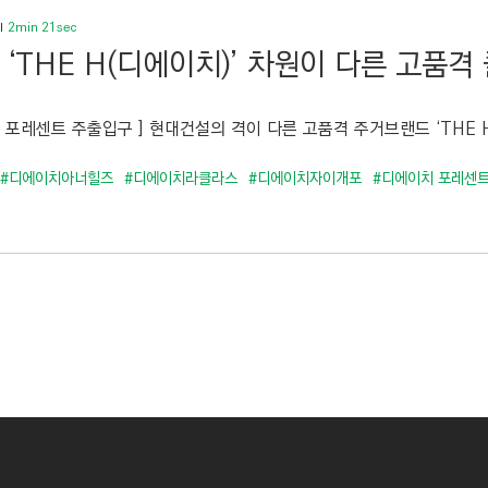
2min 21sec
1 ‘THE H(디에이치)’ 차원이 다른 고품
 포레센트 주출입구 ] 현대건설의 격이 다른 고품격 주거브랜드 ‘THE H’
#디에이치아너힐즈
#디에이치라클라스
#디에이치자이개포
#디에이치 포레센