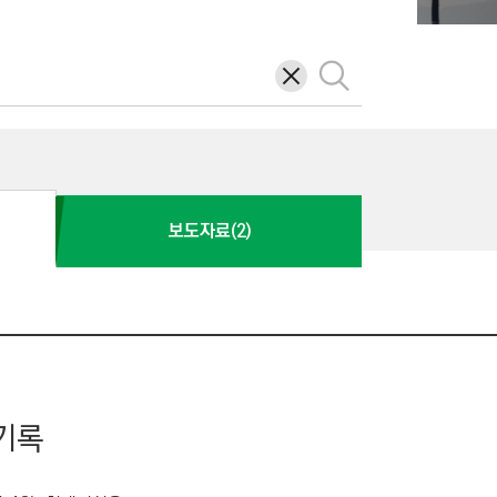
삭
검
제
색
보도자료(2)
 기록