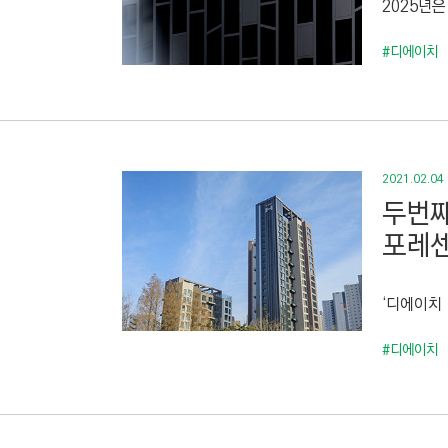
2025년은
C
T
#디에이치
I
O
N
)
2021.02.04
두번째
포레센
‘디에이치
#디에이치