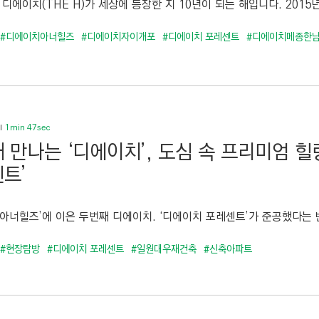
 디에이치(THE H)가 세상에 등장한 지 10년이 되는 해입니다. 2015년
#디에이치아너힐즈
#디에이치자이개포
#디에이치 포레센트
#디에이치메종한
1min 47sec
 만나는 ‘디에이치’, 도심 속 프리미엄 힐
트’
 아너힐즈’에 이은 두번째 디에이치. ‘디에이치 포레센트’가 준공했다는 반
#현장탐방
#디에이치 포레센트
#일원대우재건축
#신축아파트