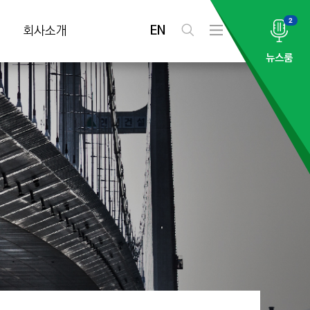
2
EN
회사소개
검
전
색
체
뉴스룸
메
뉴