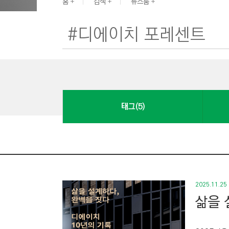
G
홈
검색
뉴스룸
I
N
E
E
R
I
N
태그(5)
G
&
C
O
N
S
2025.11.25
T
삶을 
R
U