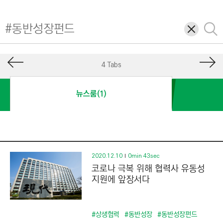
I
N
삭
검
E
제
색
E
R
4 Tabs
I
N
뉴스룸(1)
G
&
C
O
N
2020.12.10
0min 43sec
코로나 극복 위해 협력사 유동성
S
지원에 앞장서다
T
R
U
#상생협력
#동반성장
#동반성장펀드