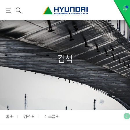
현
메
검
대
뉴
색
건
설
(
H
검색
Y
U
N
D
A
I
:
E
홈
검색
뉴스룸
N
G