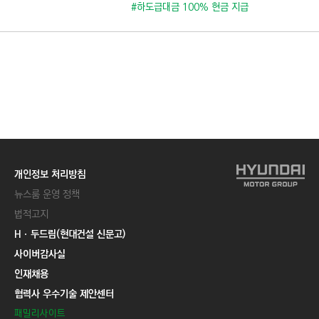
C
#하도급대금 100% 현금 지급
T
I
O
N
)
개인정보 처리방침
뉴스룸 운영 정책
법적고지
Hㆍ두드림(현대건설 신문고)
사이버감사실
인재채용
협력사 우수기술 제안센터
패밀리사이트