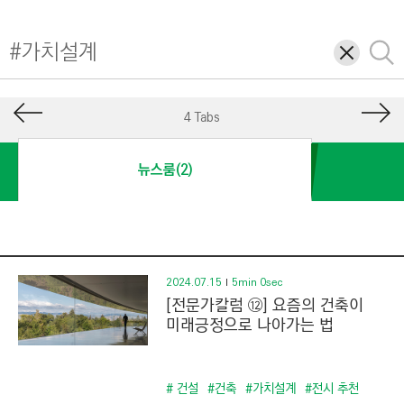
I
N
삭
검
E
제
색
E
R
4 Tabs
I
N
뉴스룸(2)
G
&
C
O
N
2024.07.15
5min 0sec
[전문가칼럼 ⑫] 요즘의 건축이
S
미래긍정으로 나아가는 법
T
R
U
# 건설
#건축
#가치설계
#전시 추천