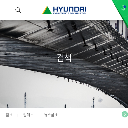
현
메
검
대
뉴
색
건
설
(
H
검색
Y
U
N
D
A
I
:
E
홈
검색
뉴스룸
N
G