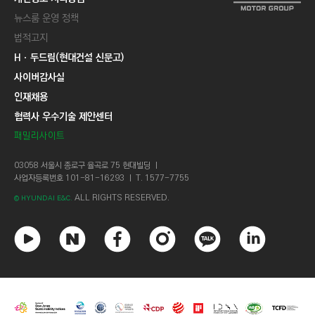
뉴스룸 운영 정책
법적고지
Hㆍ두드림(현대건설 신문고)
사이버감사실
인재채용
협력사 우수기술 제안센터
패밀리사이트
03058 서울시 종로구 율곡로 75 현대빌딩 ㅣ
사업자등록번호 101-81-16293 ㅣ T. 1577-7755
ALL RIGHTS RESERVED.
© HYUNDAI E&C.
유
네
페
인
카
링
튜
이
이
스
카
크
브
버
스
타
오
드