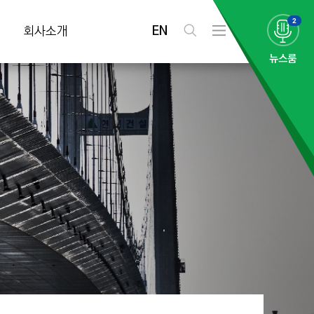
2
EN
회사소개
검
전
색
체
뉴스룸
메
뉴