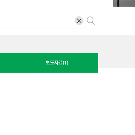
삭
검
제
색
보도자료(1)