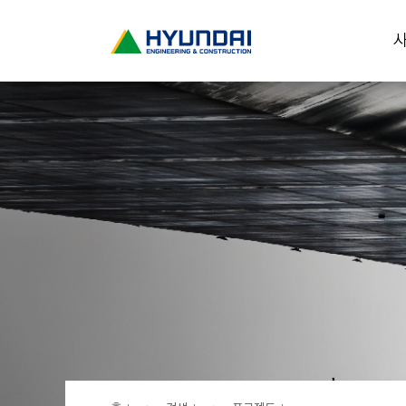
현
사
대
건
설
(
H
Y
U
N
D
A
I
:
E
N