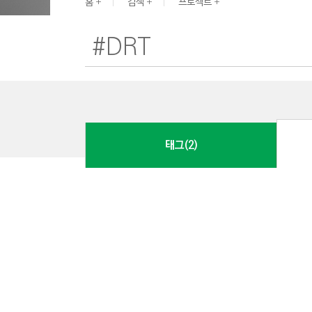
G
홈
검색
프로젝트
I
N
E
E
R
I
N
태그(2)
G
&
C
O
N
S
T
R
U