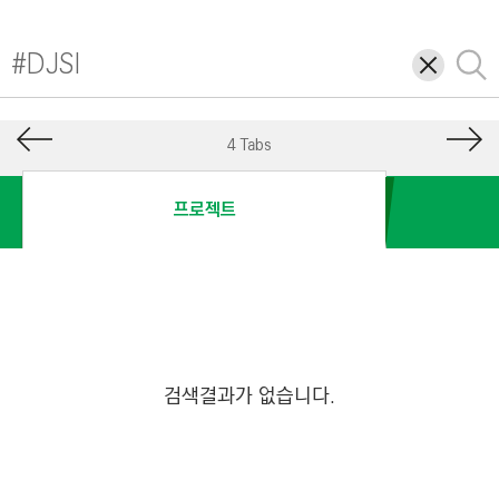
I
N
삭
검
E
제
색
E
R
4 Tabs
I
N
프로젝트
G
&
C
O
N
S
검색결과가 없습니다.
T
R
U