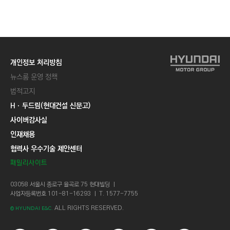
C
T
I
O
N
개인정보 처리방침
)
뉴스룸 운영 정책
법적고지
Hㆍ두드림(현대건설 신문고)
사이버감사실
인재채용
협력사 우수기술 제안센터
패밀리사이트
03058 서울시 종로구 율곡로 75 현대빌딩 ㅣ
사업자등록번호 101-81-16293 ㅣ T. 1577-7755
ALL RIGHTS RESERVED.
© HYUNDAI E&C.