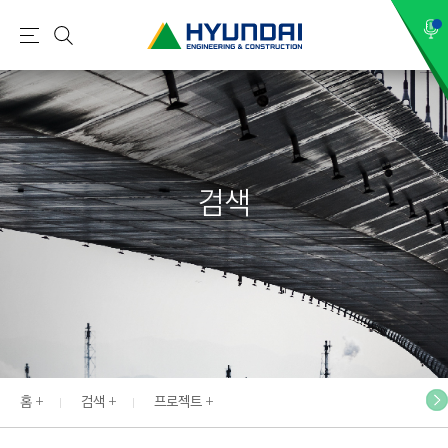
현
메
검
대
뉴
색
건
설
(
H
검색
Y
U
N
D
A
I
:
E
홈
검색
프로젝트
N
G