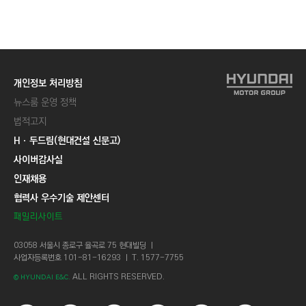
C
T
I
O
N
개인정보 처리방침
)
뉴스룸 운영 정책
법적고지
Hㆍ두드림(현대건설 신문고)
사이버감사실
인재채용
협력사 우수기술 제안센터
패밀리사이트
03058 서울시 종로구 율곡로 75 현대빌딩 ㅣ
사업자등록번호 101-81-16293 ㅣ T. 1577-7755
ALL RIGHTS RESERVED.
© HYUNDAI E&C.