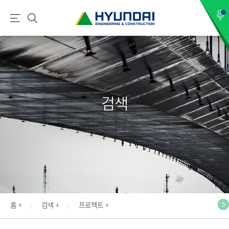
현
메
검
대
뉴
색
건
설
(
H
검색
Y
U
N
D
A
I
:
E
홈
검색
프로젝트
N
G