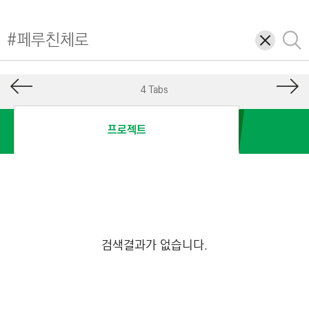
I
N
삭
검
E
제
색
E
R
4 Tabs
I
N
프로젝트
G
&
C
O
N
S
검색결과가 없습니다.
T
R
U