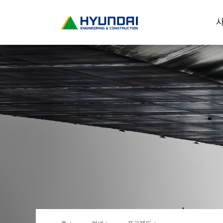
현
사
대
건
설
(
H
Y
U
N
D
A
I
:
E
N