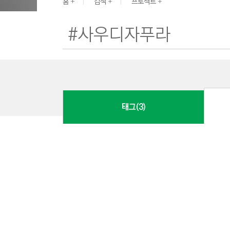
G
홈
검색
프로젝트
I
N
E
E
R
I
N
태그(3)
G
&
C
O
N
S
T
R
U