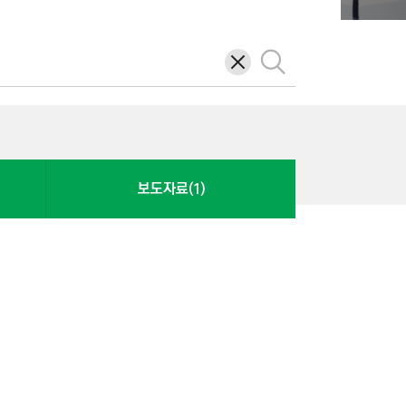
삭
검
제
색
보도자료(1)