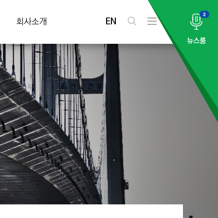
2
EN
회사소개
검
전
색
체
뉴스룸
메
뉴