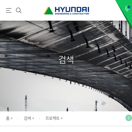
현
메
검
대
뉴
색
건
설
(
H
검색
Y
U
N
D
A
I
:
E
홈
검색
프로젝트
N
G