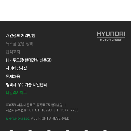
C
T
I
O
N
개인정보 처리방침
)
뉴스룸 운영 정책
법적고지
Hㆍ두드림(현대건설 신문고)
사이버감사실
인재채용
협력사 우수기술 제안센터
패밀리사이트
03058 서울시 종로구 율곡로 75 현대빌딩 ㅣ
사업자등록번호 101-81-16293 ㅣ T. 1577-7755
ALL RIGHTS RESERVED.
© HYUNDAI E&C.