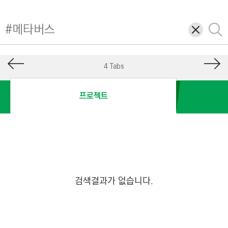
I
N
삭
검
E
제
색
E
R
4 Tabs
I
N
프로젝트
G
&
C
O
N
S
검색결과가 없습니다.
T
R
U