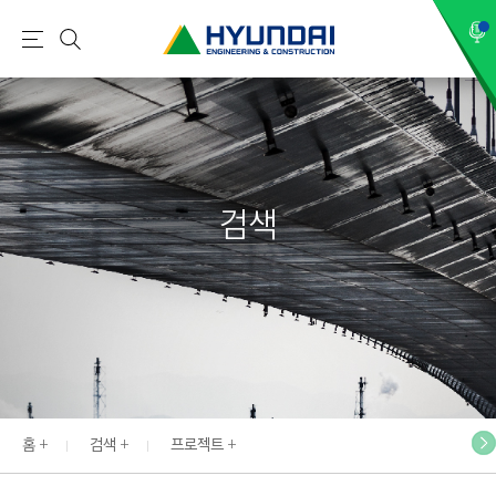
현
메
검
대
뉴
색
건
설
(
H
검색
Y
U
N
D
A
I
:
E
홈
검색
프로젝트
N
G