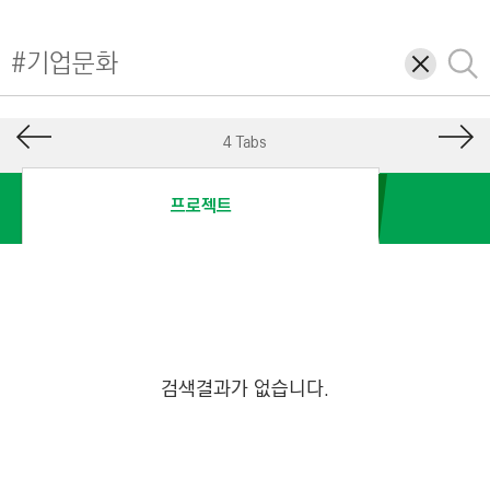
I
N
삭
검
E
제
색
E
R
4 Tabs
I
N
프로젝트
G
&
C
O
N
S
검색결과가 없습니다.
T
R
U