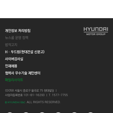
C
T
I
O
N
개인정보 처리방침
)
뉴스룸 운영 정책
법적고지
Hㆍ두드림(현대건설 신문고)
사이버감사실
인재채용
협력사 우수기술 제안센터
패밀리사이트
03058 서울시 종로구 율곡로 75 현대빌딩 ㅣ
사업자등록번호 101-81-16293 ㅣ T. 1577-7755
ALL RIGHTS RESERVED.
© HYUNDAI E&C.