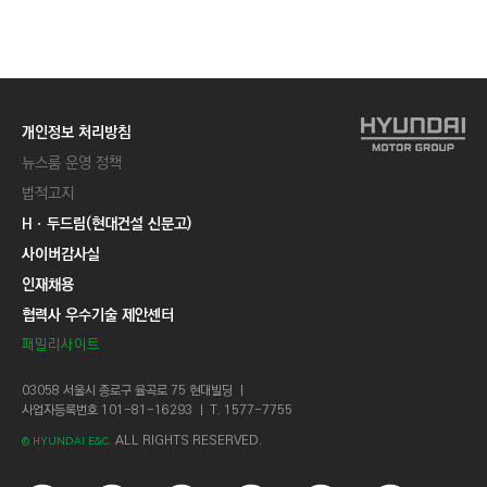
C
T
I
O
N
개인정보 처리방침
)
뉴스룸 운영 정책
법적고지
Hㆍ두드림(현대건설 신문고)
사이버감사실
인재채용
협력사 우수기술 제안센터
패밀리사이트
03058 서울시 종로구 율곡로 75 현대빌딩 ㅣ
사업자등록번호 101-81-16293 ㅣ T. 1577-7755
ALL RIGHTS RESERVED.
© HYUNDAI E&C.