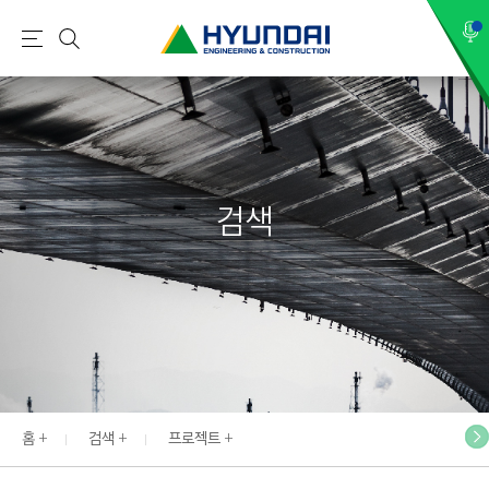
현
메
검
대
뉴
색
건
설
(
H
검색
Y
U
N
D
A
I
:
E
홈
검색
프로젝트
N
G