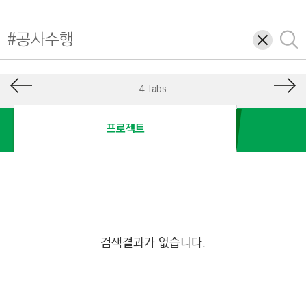
I
N
삭
검
E
제
색
E
R
4 Tabs
I
N
프로젝트
G
&
C
O
N
S
검색결과가 없습니다.
T
R
U