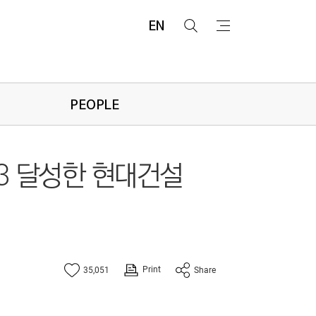
EN
검
메
색
뉴
PEOPLE
 V3 달성한 현대건설
Print
35,051
Share