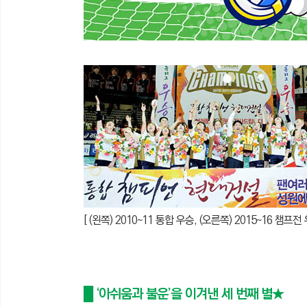
[ (왼쪽) 2010~11 통합 우승, (오른쪽) 2015~16 챔
█ ‘아쉬움과 불운’을 이겨낸 세 번째 별★