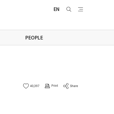
EN
검
메
색
뉴
PEOPLE
Print
40,397
Share