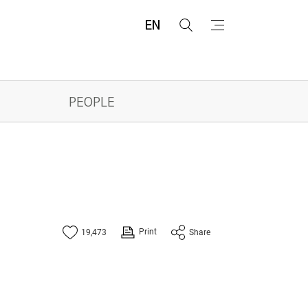
EN
검
메
색
뉴
PEOPLE
Print
19,473
Share