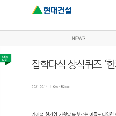
NEWS
잡학다식 상식퀴즈 ‘한
2021.09.14
0min 52sec
가배절, 한가위, 가윗날 등 부르는 이름도 다양한 