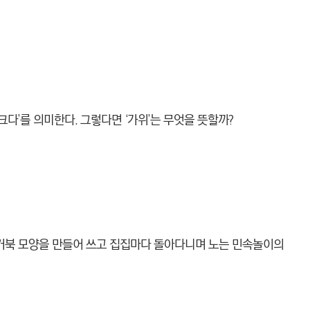
‘크다’를 의미한다. 그렇다면 ‘가위’는 무엇을 뜻할까?
거북 모양을 만들어 쓰고 집집마다 돌아다니며 노는 민속놀이의