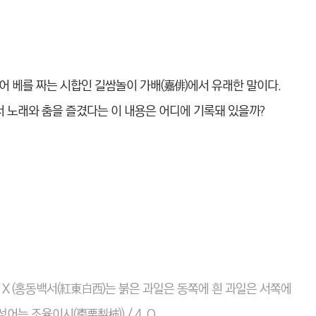
뉘어 베를 짜는 시합인 길쌈놀이 가배(嘉俳)에서 유래한 말이다.
서 노래와 춤을 즐겼다는 이 내용은 어디에 기록돼 있을까?
름) / 3. X (홍동백서(紅東白西)는 붉은 과일은 동쪽에 흰 과일은 서쪽에
어는 조율이시(棗栗梨枾)) / 4. O