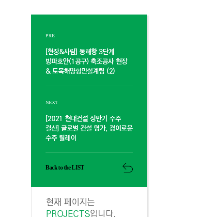
PRE
[현장&사람] 동해항 3단계
방파호안(1공구) 축조공사 현장
& 토목해양항만설계팀 (2)
NEXT
[2021 현대건설 상반기 수주
결산] 글로벌 건설 명가, 경이로운
수주 릴레이
Back to the LIST
현재 페이지는
PROJECTS
입니다.