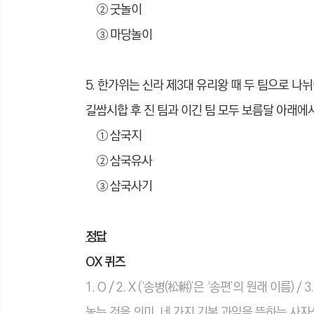
② 굿놀이
③ 마당놀이
5. 한가위는 신라 제3대 유리왕 때 두 팀으로 나
길쌈시합 후 진 팀과 이긴 팀 모두 보름달 아래에
① 삼국지
② 삼국유사
③ 삼국사기
정답
OX 퀴즈
1. O / 2. X (‘송병(松輧)’은 ‘송편’의 원래 이
놓는 것을 의미. 네 가지 기본 과일을 뜻하는 사자성