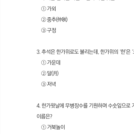
① 가외
② 중추(仲秋)
③ 구정
3. 추석은 한가위로도 불리는데, 한가위의 ‘한’은 
① 가운데
② 달(月)
③ 저녁
4. 한가윗날에 무병장수를 기원하며 수숫잎으로 
이름은?
① 거북놀이