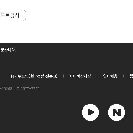
가포르공사
충분합니다.
Hㆍ두드림(현대건설 신문고)
사이버감사실
인재채용
협
6293 ㅣ T. 1577-7755
유
네