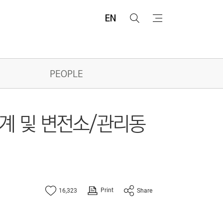
EN
검
메
색
뉴
PEOPLE
계 및 변전소/관리동
Print
16,323
Share