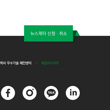
뉴스레터 신청ㆍ취소
력사 우수기술 제안센터
패밀리사이트
페
인
카
링