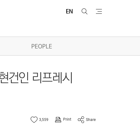
EN
검
메
색
뉴
PEOPLE
 현건인 리프레시
Print
3,559
Share