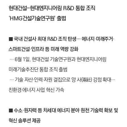
현대건설-현대엔지니어링 R&D 통합 조직
‘HMG건설기술연구원’ 출범
■ 국내 건설사 최대 R&D 조직 탄생… 에너지·미래주거·
스마트건설·인프라 등 미래 역량 강화
… 6월 1일, 현대건설 기술연구원과 현대엔지니어링
미래기술추진단 통합 조직 출범
… 기술 자산
·
인력
·
자원 결집으로 양 사(兩社) 강점 확대…
친환경
·
에너지 사업 혁신 가속
■ 수소·원자력 등 차세대 에너지 분야 원천 기술력 확보 및
혁신 솔루션 제공