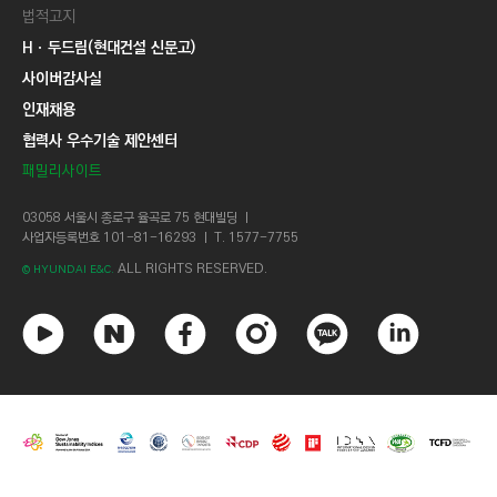
법적고지
Hㆍ두드림(현대건설 신문고)
사이버감사실
인재채용
협력사 우수기술 제안센터
패밀리사이트
03058 서울시 종로구 율곡로 75 현대빌딩 ㅣ
사업자등록번호 101-81-16293 ㅣ T. 1577-7755
ALL RIGHTS RESERVED.
© HYUNDAI E&C.
유
네
페
인
카
링
튜
이
이
스
카
크
브
버
스
타
오
드
북
그
톡
인
램