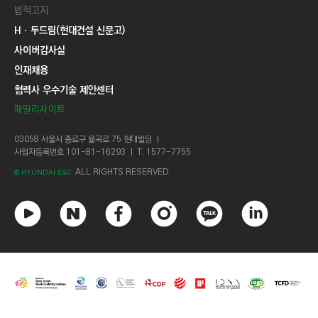
법적고지
Hㆍ두드림(현대건설 신문고)
사이버감사실
인재채용
협력사 우수기술 제안센터
패밀리사이트
03058 서울시 종로구 율곡로 75 현대빌딩 ㅣ
사업자등록번호 101-81-16293 ㅣ T. 1577-7755
ALL RIGHTS RESERVED.
© HYUNDAI E&C.
유
네
페
인
카
링
튜
이
이
스
카
크
브
버
스
타
오
드
북
그
톡
인
램