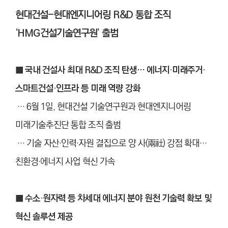
현대건설-현대엔지니어링 R&D 통합 조직
‘HMG건설기술연구원’ 출범
■ 국내 건설사 최대 R&D 조직 탄생… 에너지·미래주거·
스마트건설·인프라 등 미래 역량 강화
… 6월 1일, 현대건설 기술연구원과 현대엔지니어링
미래기술추진단 통합 조직 출범
… 기술 자산
·
인력
·
자원 결집으로 양 사(兩社) 강점 확대…
친환경
·
에너지 사업 혁신 가속
■ 수소·원자력 등 차세대 에너지 분야 원천 기술력 확보 및
혁신 솔루션 제공