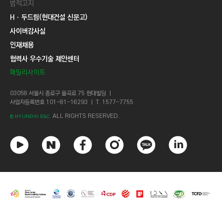
법적고지
Hㆍ두드림(현대건설 신문고)
사이버감사실
인재채용
협력사 우수기술 제안센터
패밀리사이트
03058 서울시 종로구 율곡로 75 현대빌딩 ㅣ
사업자등록번호 101-81-16293 ㅣ T. 1577-7755
ALL RIGHTS RESERVED.
© HYUNDAI E&C.
유
네
페
인
카
링
튜
이
이
스
카
크
브
버
스
타
오
드
북
그
톡
인
램