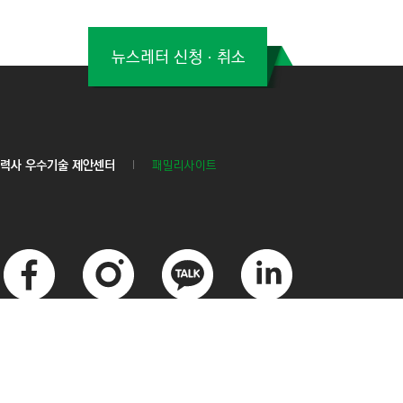
뉴스레터 신청ㆍ취소
력사 우수기술 제안센터
패밀리사이트
페
인
카
링
이
스
카
크
스
타
오
드
북
그
톡
인