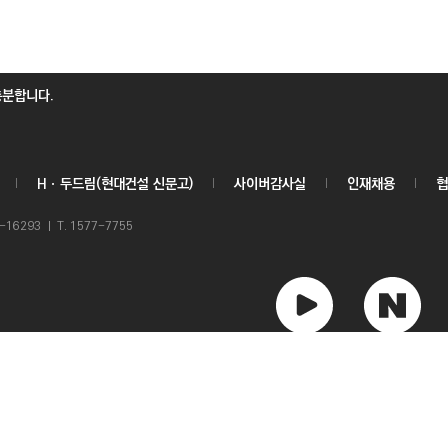
충분합니다.
Hㆍ두드림(현대건설 신문고)
사이버감사실
인재채용
협
6293 ㅣ T. 1577-7755
유
네
튜
이
브
버