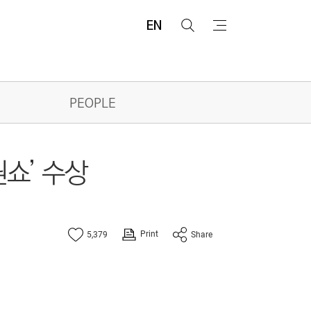
EN
검
메
색
뉴
PEOPLE
원쇼’ 수상
Print
5,379
Share