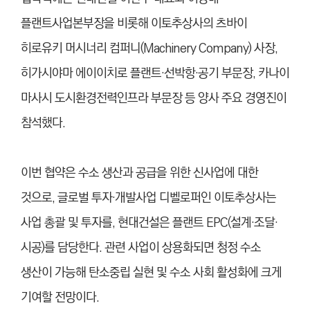
플랜트사업본부장을 비롯해 이토추상사의 츠바이
히로유키 머시너리 컴퍼니(Machinery Company) 사장,
히가시야마 에이이치로 플랜트
·
선박항
·
공기 부문장, 카나이
마사시 도시환경전력인프라 부문장 등 양사 주요 경영진이
참석했다.
이번 협약은 수소 생산과 공급을 위한 신사업에 대한
것으로, 글로벌 투자
·
개발사업 디벨로퍼인 이토추상사는
사업 총괄 및 투자를, 현대건설은 플랜트 EPC(설계
·
조달
·
시공)를 담당한다. 관련 사업이 상용화되면 청정 수소
생산이 가능해 탄소중립 실현 및 수소 사회 활성화에 크게
기여할 전망이다.