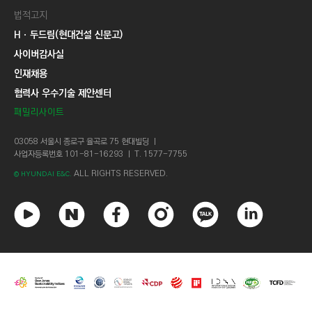
법적고지
Hㆍ두드림(현대건설 신문고)
사이버감사실
인재채용
협력사 우수기술 제안센터
패밀리사이트
03058 서울시 종로구 율곡로 75 현대빌딩 ㅣ
사업자등록번호 101-81-16293 ㅣ T. 1577-7755
ALL RIGHTS RESERVED.
© HYUNDAI E&C.
유
네
페
인
카
링
튜
이
이
스
카
크
브
버
스
타
오
드
북
그
톡
인
램