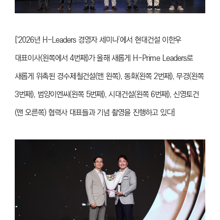
[‘2026년 H-Leaders 경영자 세미나’에서 현대건설 이한우
대표이사(왼쪽에서 4번째)가 올해 새롭게 H-Prime Leaders로
새롭게 위촉된 경수제철건설(맨 왼쪽), 동화(왼쪽 2번째), 무경(왼쪽
3번째), 범양이엔씨(왼쪽 5번째), 시대건설(왼쪽 6번째), 신영토건
(맨 오른쪽) 협력사 대표들과 기념 촬영을 진행하고 있다]