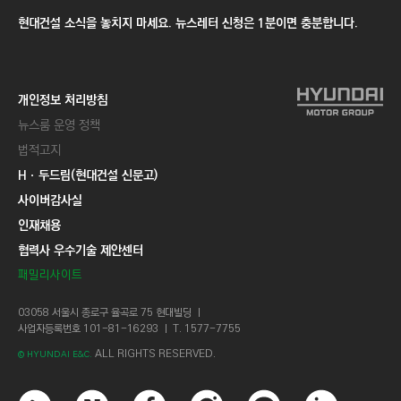
현대건설 소식을 놓치지 마세요. 뉴스레터 신청은 1분이면 충분합니다.
개인정보 처리방침
뉴스룸 운영 정책
법적고지
Hㆍ두드림(현대건설 신문고)
사이버감사실
인재채용
협력사 우수기술 제안센터
패밀리사이트
03058 서울시 종로구 율곡로 75 현대빌딩 ㅣ
사업자등록번호 101-81-16293 ㅣ T. 1577-7755
ALL RIGHTS RESERVED.
© HYUNDAI E&C.