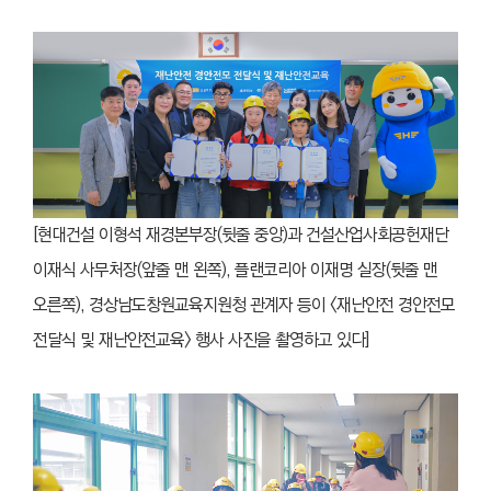
[현대건설 이형석 재경본부장(뒷줄 중앙)과 건설산업사회공헌재단
이재식 사무처장(앞줄 맨 왼쪽), 플랜코리아 이재명 실장(뒷줄 맨
오른쪽), 경상남도창원교육지원청 관계자 등이 <재난안전 경안전모
전달식 및 재난안전교육> 행사 사진을 촬영하고 있다]