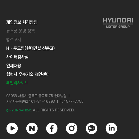
개인정보 처리방침
뉴스룸 운영 정책
법적고지
Hㆍ두드림(현대건설 신문고)
사이버감사실
인재채용
협력사 우수기술 제안센터
패밀리사이트
03058 서울시 종로구 율곡로 75 현대빌딩 ㅣ
사업자등록번호 101-81-16293 ㅣ T. 1577-7755
ALL RIGHTS RESERVED.
© HYUNDAI E&C.
유
네
페
인
카
링