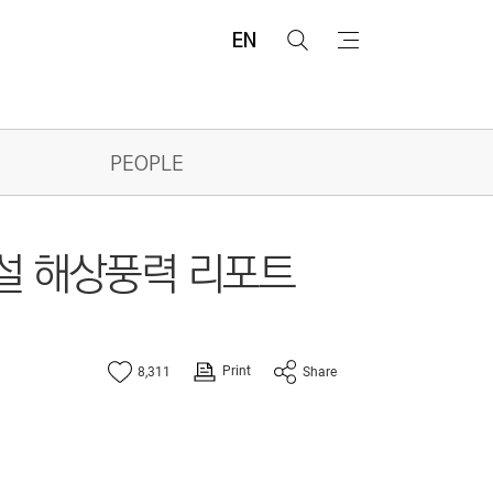
EN
검
메
색
뉴
PEOPLE
건설 해상풍력 리포트
Print
8,311
Share