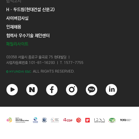
법적고지
Hㆍ두드림(현대건설 신문고)
사이버감사실
인재채용
협력사 우수기술 제안센터
패밀리사이트
03058 서울시 종로구 율곡로 75 현대빌딩 ㅣ
사업자등록번호 101-81-16293 ㅣ T. 1577-7755
ALL RIGHTS RESERVED.
© HYUNDAI E&C.
유
네
페
인
카
링
튜
이
이
스
카
크
브
버
스
타
오
드
북
그
톡
인
램