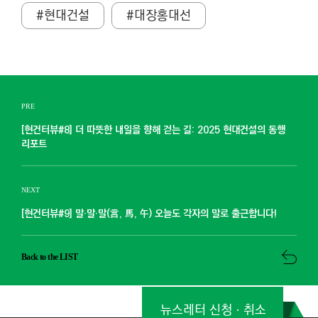
#현대건설
#대장홍대선
PRE
[현건터뷰#8] 더 따뜻한 내일을 향해 걷는 길: 2025 현대건설의 동행
리포트
NEXT
[현건터뷰#9] 말·말·말(言, 馬, 午) 오늘도 각자의 말로 출근합니다!
Back to the LIST
뉴스레터 신청ㆍ취소