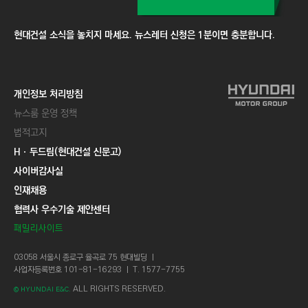
현대건설 소식을 놓치지 마세요. 뉴스레터 신청은 1분이면 충분합니다.
개인정보 처리방침
뉴스룸 운영 정책
법적고지
Hㆍ두드림(현대건설 신문고)
사이버감사실
인재채용
협력사 우수기술 제안센터
패밀리사이트
03058 서울시 종로구 율곡로 75 현대빌딩 ㅣ
사업자등록번호 101-81-16293 ㅣ T. 1577-7755
ALL RIGHTS RESERVED.
© HYUNDAI E&C.