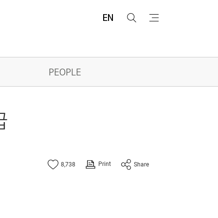
EN
검
메
색
뉴
PEOPLE
급
Print
8,738
Share