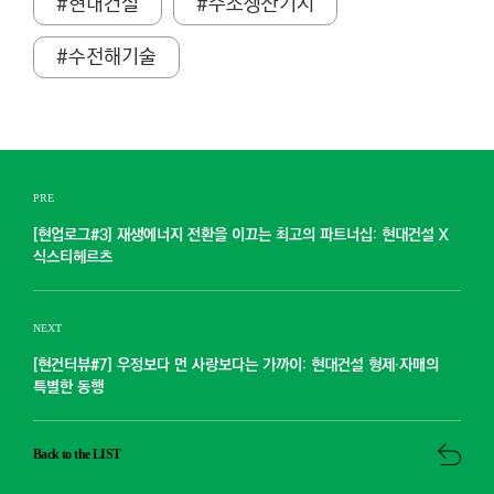
#현대건설
#수소생산기지
#수전해기술
PRE
[현업로그#3] 재생에너지 전환을 이끄는 최고의 파트너십: 현대건설 X
식스티헤르츠
NEXT
[현건터뷰#7] 우정보다 먼 사랑보다는 가까이: 현대건설 형제·자매의
특별한 동행
Back to the LIST