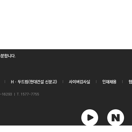
충분합니다.
Hㆍ두드림(현대건설 신문고)
사이버감사실
인재채용
협
6293 ㅣ T. 1577-7755
유
네