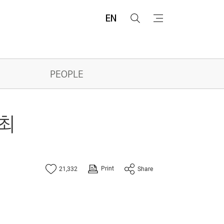
EN
검
메
색
뉴
PEOPLE
개최
Print
21,332
Share