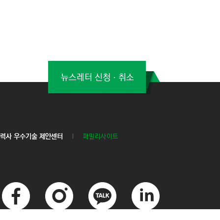
뉴스레터 신청ㆍ취소
력사 우수기술 제안센터
패밀리사이트
페
인
카
링