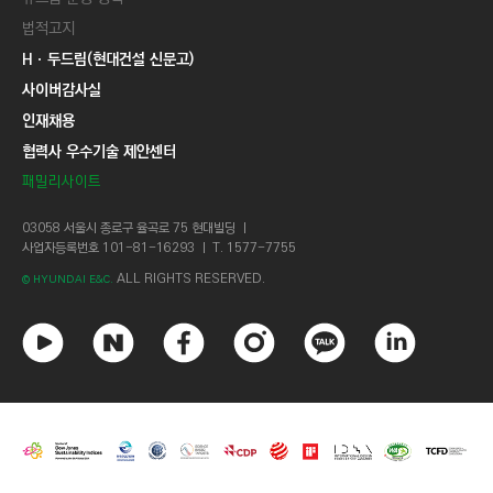
법적고지
Hㆍ두드림(현대건설 신문고)
사이버감사실
인재채용
협력사 우수기술 제안센터
패밀리사이트
03058 서울시 종로구 율곡로 75 현대빌딩 ㅣ
사업자등록번호 101-81-16293 ㅣ T. 1577-7755
ALL RIGHTS RESERVED.
© HYUNDAI E&C.
유
네
페
인
카
링
튜
이
이
스
카
크
브
버
스
타
오
드
북
그
톡
인