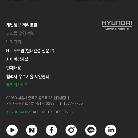
개인정보 처리방침
뉴스룸 운영 정책
법적고지
Hㆍ두드림(현대건설 신문고)
사이버감사실
인재채용
협력사 우수기술 제안센터
패밀리사이트
03058 서울시 종로구 율곡로 75 현대빌딩 ㅣ
사업자등록번호 101-81-16293 ㅣ T. 1577-7755
ALL RIGHTS RESERVED.
© HYUNDAI E&C.